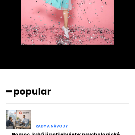
━ popular
RADY A NÁVODY
Pomoc, když ji potřebujete: psychologické