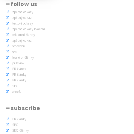
━ follow us
zpětné odkazy
zpětný odkaz
textové odkazy
zpětné odkazy kvalitní
reklamní články
zpětný odkaz
seo webu
seo
levné pr články
pr levně
PR článek
PR články
PR články
SEO
ahrefs
━ subscribe
PR články
SEO
SEO články