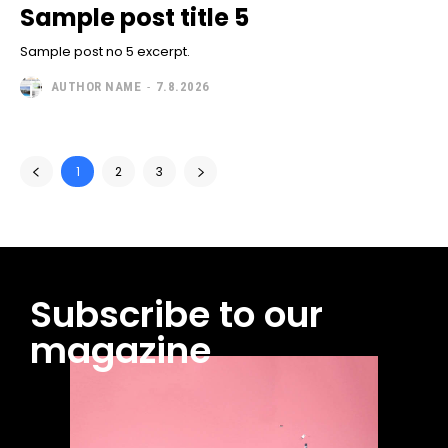
Sample post title 5
Sample post no 5 excerpt.
AUTHOR NAME
-
7.8.2026
1
2
3
Subscribe to our
magazine