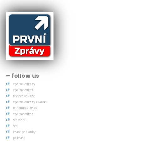
━ follow us
zpětné odkazy
zpětný odkaz
textové odkazy
zpětné odkazy kvalitní
reklamní články
zpětný odkaz
seo webu
seo
levné pr články
pr levně