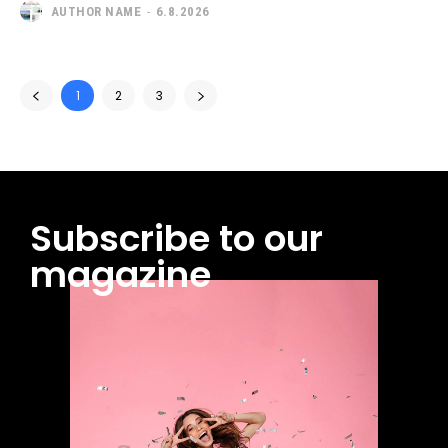
AUTHOR NAME
-
6.8.2026
1
2
3
Subscribe to our
magazine