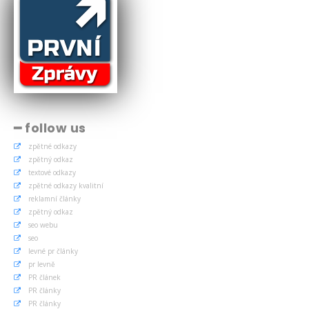
━ follow us
zpětné odkazy
zpětný odkaz
textové odkazy
zpětné odkazy kvalitní
reklamní články
zpětný odkaz
seo webu
seo
levné pr články
pr levně
PR článek
PR články
PR články